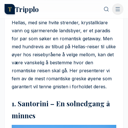
Tripplo
T
5 av de mest romantiske
greske øyene for par
Hellas, med sine hvite strender, krystallklare
vann og sjarmerende landsbyer, er et paradis
Axel Hernborg
·
8. juni 2025
for par som søker en romantisk getaway. Men
med hundrevis av tilbud på Hellas-reiser til ulike
øyer hos reisebyråene å velge mellom, kan det
være vanskelig å bestemme hvor den
romantiske reisen skal gå. Her presenterer vi
fem av de mest romantiske greske øyene som
garantert vil tenne gnisten i forholdet deres.
1. Santorini – En solnedgang å
minnes