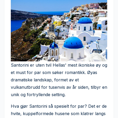
Santorini er uten tvil Hellas' mest ikoniske øy og
et must for par som søker romantikk. Øyas
dramatiske landskap, formet av et
vulkanutbrudd for tusenvis av år siden, tilbyr en
unik og fortryllende setting.
Hva gjør Santorini så spesielt for par? Det er de
hvite, kuppelformede husene som klatrer langs