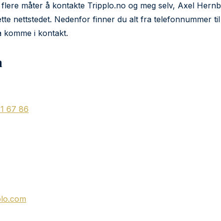
 flere måter å kontakte Tripplo.no og meg selv, Axel Hern
tte nettstedet. Nedenfor finner du alt fra telefonnummer til
 å komme i kontakt.
n
1 67 86
plo.com