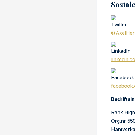
Sosial
@AxelHer
linkedin.c
facebook.
Bedriftsi
Rank Hig
Org.nr 5
Hantverka