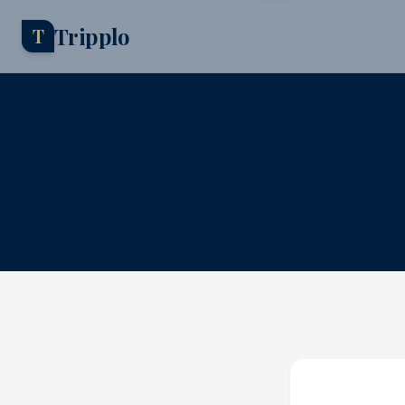
Tripplo
T