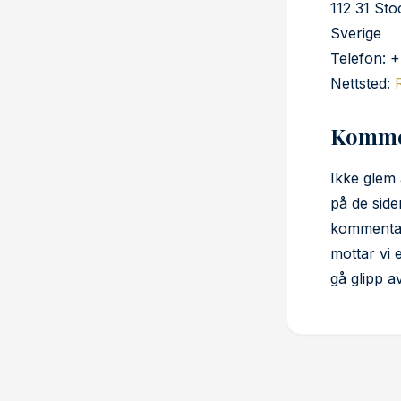
112 31 St
Sverige
Telefon: 
Nettsted:
Komme
Ikke glem
på de side
kommentar
mottar vi 
gå glipp 