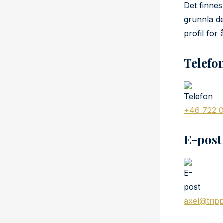
Det finnes
grunnla de
profil for
Telefo
+46 722 0
E-post
axel@trip