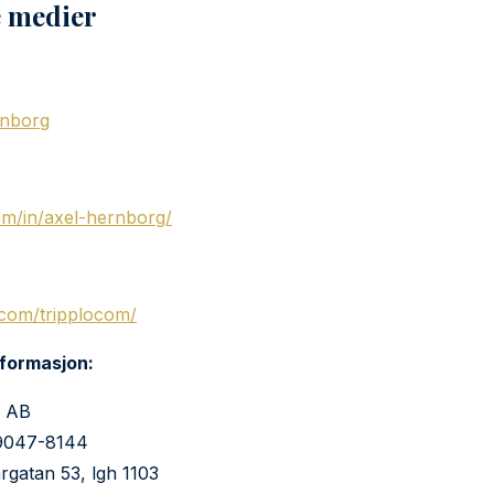
e medier
nborg
om/in/axel-hernborg/
com/tripplocom/
nformasjon:
h AB
59047-8144
rgatan 53, lgh 1103