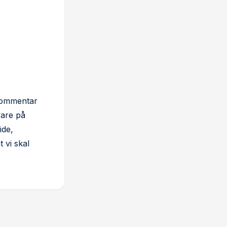
 kommentar
vare på
ide,
 vi skal