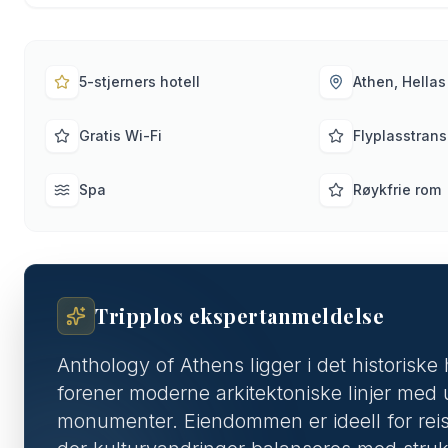
5-stjerners hotell
Athen, Hellas
Gratis Wi-Fi
Flyplasstrans
Spa
Røykfrie rom
Tripplos ekspertanmeldelse
Anthology of Athens ligger i det historisk
forener moderne arkitektoniske linjer med 
monumenter. Eiendommen er ideell for rei