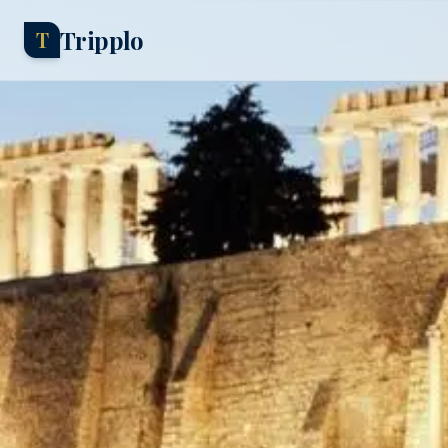
Tripplo
T