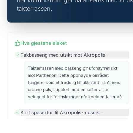
der kulturvandringer balanseres med struk
takterrassen.
Hva gjestene elsket
Takbasseng med utsikt mot Akropolis
Takterrassen med basseng gir uforstyrret sikt
mot Parthenon. Dette opphøyde området
fungerer som et fredelig tilfluktssted fra Athens
urbane puls, supplert med en solterrasse
velegnet for forfriskninger når kvelden faller på.
Kort spasertur til Akropolis-museet
Med sin plassering kun en kort spasertur fra
Akropolis-museet, gir hotellet direkte adgang til