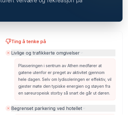
turert velvære og rekreasjon på
Ting å tenke på
Livlige og trafikkerte omgivelser
Plasseringen i sentrum av Athen medfører at
gatene utenfor er preget av aktivitet gjennom
hele dagen. Selv om lydisoleringen er effektiv, vil
gjester møte den typiske energien og støyen fra
en søreuropeisk storby så snart de går ut døren.
Begrenset parkering ved hotellet
Den tette bebyggelsen i sentrum begrenser
mulighetene for parkering direkte på hotellet.