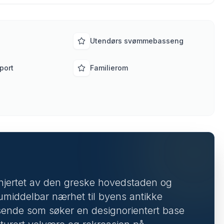
Utendørs svømmebasseng
port
Familierom
e hjertet av den greske hovedstaden og
umiddelbar nærhet til byens antikke
sende som søker en designorientert base