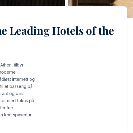
e Leading Hotels of the
Athen, tilbyr
 moderne
dløst internett og
 til et basseng på
rant og bar.
tter med fokus på
tenfrie
 en kort spasertur