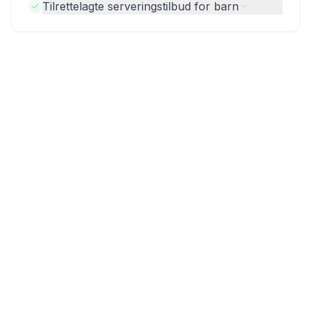
Tilrettelagte serveringstilbud for barn
Flere hoteller i Durrës
Grand Duka Hotel & SPA
Hotel Villa Pascucci
Meliá Durres Albania