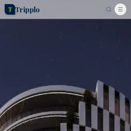
Tripplo
T