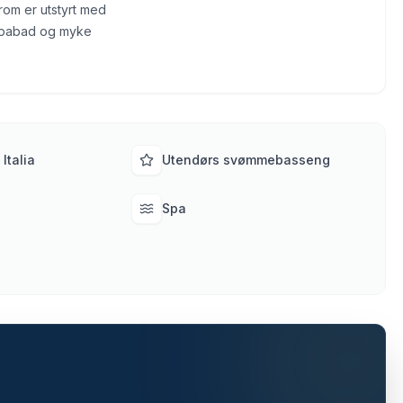
 rom er utstyrt med
t spabad og myke
Italia
Utendørs svømmebasseng
Spa