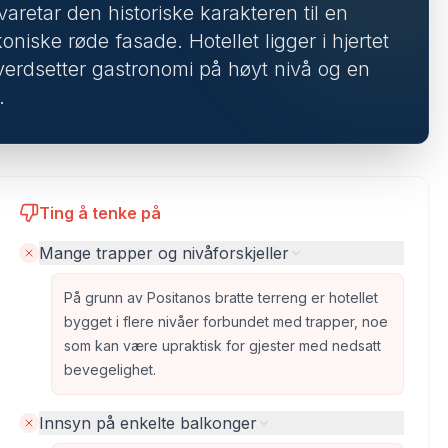
varetar den historiske karakteren til en
oniske røde fasade. Hotellet ligger i hjertet
verdsetter gastronomi på høyt nivå og en
.
Ting å tenke på
Mange trapper og nivåforskjeller
På grunn av Positanos bratte terreng er hotellet
bygget i flere nivåer forbundet med trapper, noe
som kan være upraktisk for gjester med nedsatt
bevegelighet.
Innsyn på enkelte balkonger