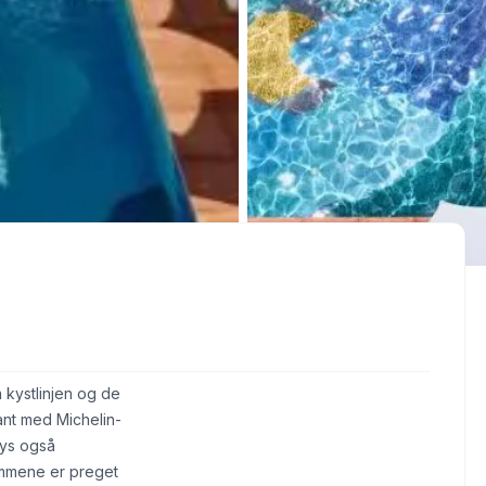
a kystlinjen og de
ant med Michelin-
bys også
mmene er preget