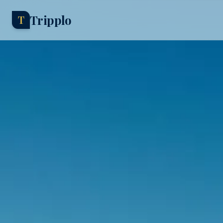
Tripplo
T