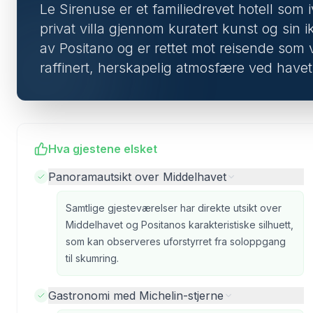
Le Sirenuse er et familiedrevet hotell som i
privat villa gjennom kuratert kunst og sin ik
av Positano og er rettet mot reisende som 
raffinert, herskapelig atmosfære ved havet
Hva gjestene elsket
Panoramautsikt over Middelhavet
Samtlige gjesteværelser har direkte utsikt over
Middelhavet og Positanos karakteristiske silhuett,
som kan observeres uforstyrret fra soloppgang
til skumring.
Gastronomi med Michelin-stjerne