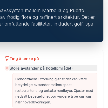
avskysten mellom Marbella og Puerto
 frodig flora og raffinert arkitektur. Det er
r omfattende fasiliteter, inkludert golf, spa
Ting å tenke på
Store avstander på hotellområdet
Eiendommens utforming gjør at det kan være
betydelige avstander mellom spaet,
restaurantene og enkelte romfløyer. Gjester med
nedsatt bevegelighet bør vurdere å be om rom
nær hovedbygningen.