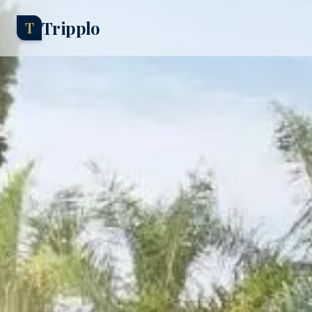
Tripplo
T