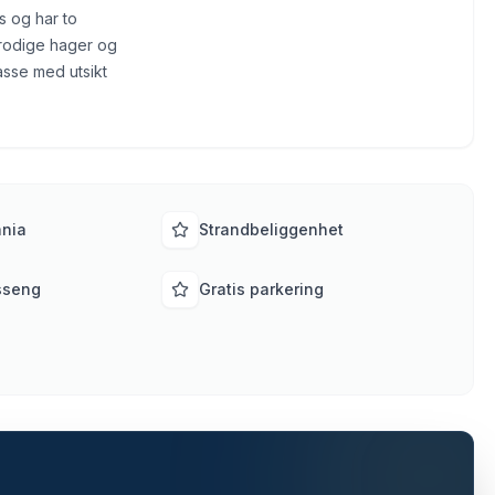
s og har to
frodige hager og
rasse med utsikt
ania
Strandbeliggenhet
sseng
Gratis parkering