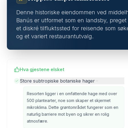
Denne historiske eiendommen ved middelh
Banús er utformet som en landsby, preget av
et diskré tilfluktssted for reisende som søke
og et variert restaurantutvalg.
Hva gjestene elsket
Store subtropiske botaniske hager
Resorten ligger i en omfattende hage med over
500 plantearter, noe som skaper et skjermet
mikroklima. Dette grøntområdet fungerer som en
naturlig barriere mot byen og sikrer en rolig
atmosfære.