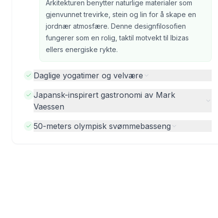
Arkitekturen benytter naturlige materialer som
gjenvunnet trevirke, stein og lin for å skape en
jordnær atmosfære. Denne designfilosofien
fungerer som en rolig, taktil motvekt til Ibizas
ellers energiske rykte.
Daglige yogatimer og velvære
Japansk-inspirert gastronomi av Mark
Vaessen
50-meters olympisk svømmebasseng
Bilder fra tidligere gjester