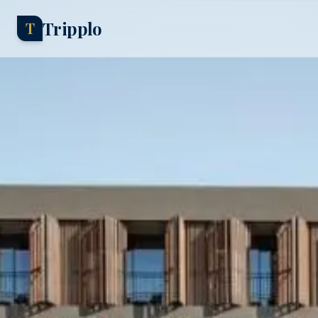
Tripplo
T