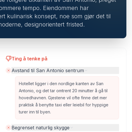
ngsommere tempo. Eiendommen har
t kulinarisk konsept, noe som gjør det til
moderne, designorientert fristed.
Ting å tenke på
Avstand til San Antonio sentrum
Hotellet ligger i den nordlige kanten av San
Antonio, og det tar omtrent 20 minutter å gå til
hovedhavnen. Gjestene vil ofte finne det mer
praktisk å benytte taxi eller leiebil for hyppige
turer inn til byen.
Begrenset naturlig skygge