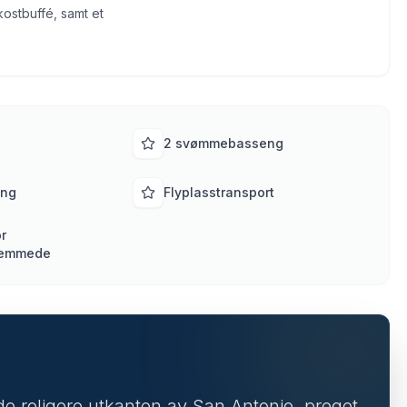
okostbuffé, samt et
2 svømmebasseng
ing
Flyplasstransport
or
hemmede
i de roligere utkanten av San Antonio, preget