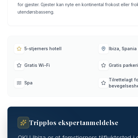
for gjester. Gjester kan nyte en kontinental frokost eller fr
utendørsbasseng.
5-stjerners hotell
Ibiza, Spania
Gratis Wi-Fi
Gratis parker
Tilrettelagt f
Spa
bevegelses
Tripplos ekspertanmeldelse
OKU Ibiza er et femstjerners tilfluktssted 