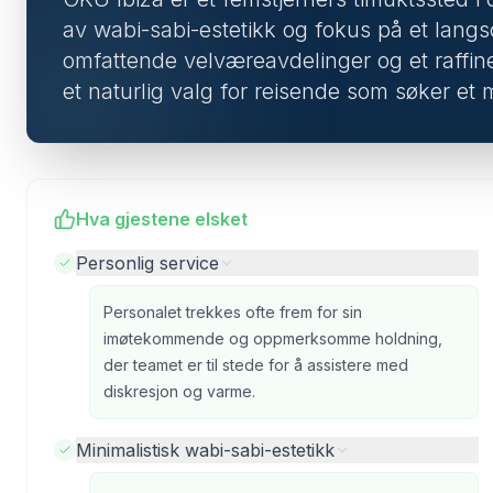
av wabi-sabi-estetikk og fokus på et la
omfattende velværeavdelinger og et raffiner
et naturlig valg for reisende som søker et 
Hva gjestene elsket
Personlig service
Personalet trekkes ofte frem for sin
imøtekommende og oppmerksomme holdning,
der teamet er til stede for å assistere med
diskresjon og varme.
Minimalistisk wabi-sabi-estetikk