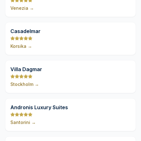
Venezia
→
9,8
Casadelmar
Korsika
→
9,8
Villa Dagmar
Stockholm
→
9,8
Andronis Luxury Suites
Santorini
→