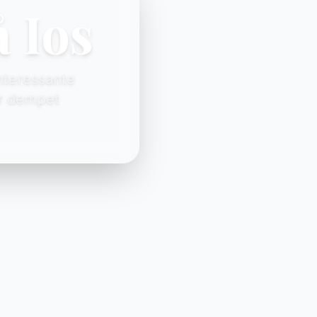
 Ios
interessante
er dempet