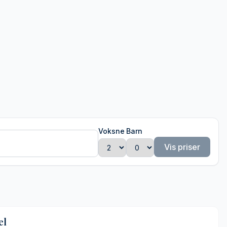
Voksne
Barn
Vis priser
el