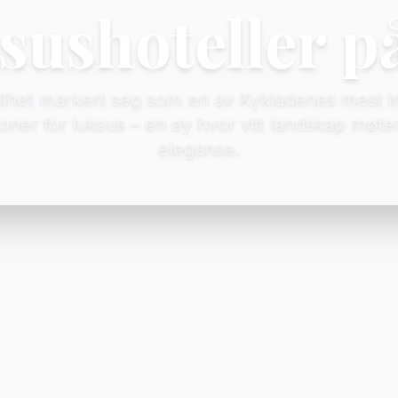
sushoteller på
tillhet markert seg som en av Kykladenes mest 
joner for luksus – en øy hvor vilt landskap møt
eleganse.