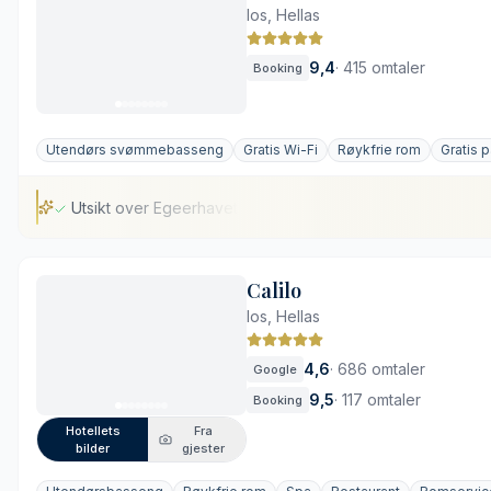
Ios, Hellas
9,4
·
415 omtaler
Booking
Utendørs svømmebasseng
Gratis Wi-Fi
Røykfrie rom
Gratis 
Utsikt over Egeerhavet
Utsikt over Egeerhavet
Calilo
Kort spasertur til sandstranden
Ios, Hellas
Rom med privat basseng
Stilrent og karakterfullt interiør
4,6
·
686 omtaler
Google
Bratt stigning fra stranden
9,5
·
117 omtaler
Booking
Få spisemuligheter på hotellet
Hotellets
Fra
bilder
gjester