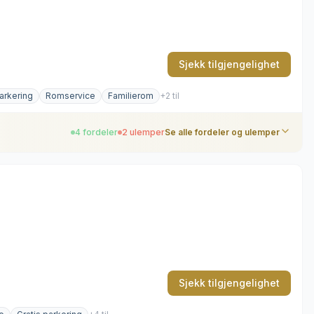
Sjekk tilgjengelighet
parkering
Romservice
Familierom
+2 til
4 fordeler
2 ulemper
Se alle fordeler og ulemper
Sjekk tilgjengelighet