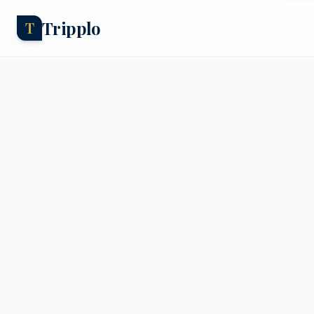
Tripplo
T