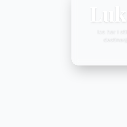
Luk
Ios har i s
destinas