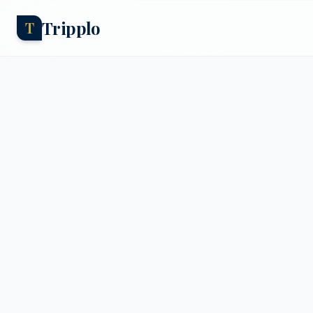
Tripplo
T