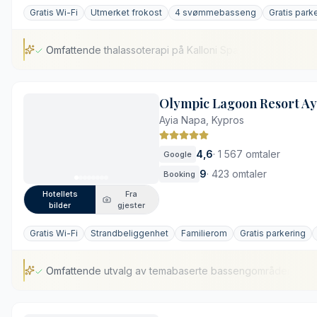
Gratis Wi-Fi
Utmerket frokost
4 svømmebasseng
Gratis park
Omfattende thalassoterapi på Kalloni Spa
Omfattende thalassoterapi på Kalloni Spa
Olympic Lagoon Resort Ay
Variert mattilbud på fem restauranter
Ayia Napa, Kypros
Bred sandstrand og vidstrakte hager
Familievennlige fasiliteter og eget aktivitetsslott
4,6
·
1 567 omtaler
Google
Høyt prisnivå på mat og tjenester
9
·
423 omtaler
Booking
Avstand til Limassols historiske sentrum
Hotellets
Fra
bilder
gjester
Gratis Wi-Fi
Strandbeliggenhet
Familierom
Gratis parkering
Omfattende utvalg av temabaserte bassengområder
Omfattende utvalg av temabaserte bassengområder