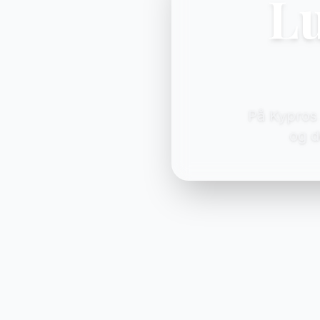
Lu
På Kypros 
og d