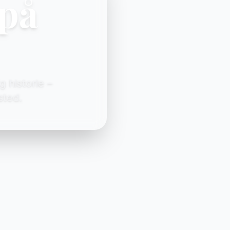
 på
 historie –
sted.