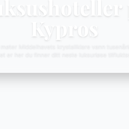
ksushoteller
Kypros
møter Middelhavets krystallklare vann tusenårig
et er her du finner ditt neste luksuriøse tilflukts