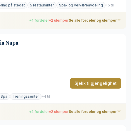
ering på stedet
5 restauranter
Spa- og velværeavdeling
+5 til
4 fordeler
2 ulemper
Se alle fordeler og ulemper
ia Napa
Sjekk tilgjengelighet
Spa
Treningssenter
+4 til
4 fordeler
2 ulemper
Se alle fordeler og ulemper