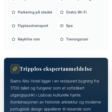
Parkering på stedet
Gratis Wi-Fi
Flyplasstransport
Spa
Røykfrie rom
Treningsrom
Tripplos ekspertanmeldelse
Bairro Alto Hotel ligger i en restaurert bygning fra
1700-tallet og fungerer som et sofistikert
utgangspunkt i Lisboas kulturelle hjerte.
Kombinasjonen av historisk arkitektur og moderne
portugisisk design appellerer til reisende som