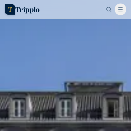
Tripplo
T