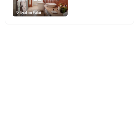
©
Ibrahim Falqi
Flere hoteller i Lisboa
The Ivens, Autograph Collection
The One Palácio da Anunciada