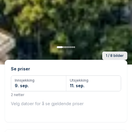
1 / 8 bilder
Se priser
Innsjekking
Utsjekking
9. sep.
11. sep.
2 netter
Velg datoer for å se gjeldende priser