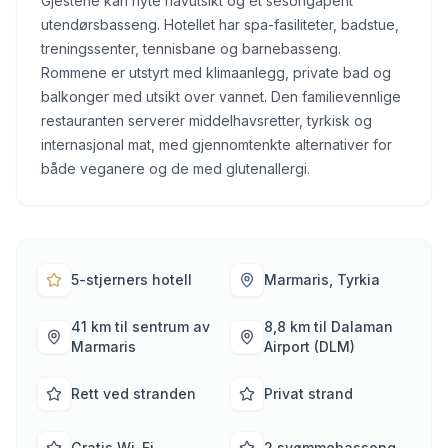
Gjestene kan nyte havutsikt og et sesongåpent
utendørsbasseng. Hotellet har spa-fasiliteter, badstue,
treningssenter, tennisbane og barnebasseng.
Rommene er utstyrt med klimaanlegg, private bad og
balkonger med utsikt over vannet. Den familievennlige
restauranten serverer middelhavsretter, tyrkisk og
internasjonal mat, med gjennomtenkte alternativer for
både veganere og de med glutenallergi.
5-stjerners hotell
Marmaris, Tyrkia
41 km til sentrum av
8,8 km til Dalaman
Marmaris
Airport (DLM)
Rett ved stranden
Privat strand
Gratis Wi-Fi
2 svømmebasseng