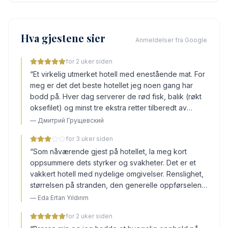
Hva gjestene sier
Anmeldelser fra Google
for 2 uker siden
“
Et virkelig utmerket hotell med enestående mat. For
meg er det det beste hotellet jeg noen gang har
bodd på. Hver dag serverer de rød fisk, balık (røkt
oksefilet) og minst tre ekstra retter tilberedt av
kokken til middag. Personalet er veldig vennlig,
—
Дмитрий Грущевский
oppmerksom og hjelpsomt. Du kan alltid finne gratis
for 3 uker siden
solsenger på stranden og ved bassengene.
“
Som nåværende gjest på hotellet, la meg kort
Underholdningsprogrammet er også bra. I løpet av
oppsummere dets styrker og svakheter. Det er et
dagen er det aktiviteter for alle – fra sport og
vakkert hotell med nydelige omgivelser. Renslighet,
animasjon til diskotek og livemusikk ved
størrelsen på stranden, den generelle oppførselen
solnedgang. Havet passer for alle. Inngangen er
til personalet og aktivitetene som tilbys kan anses
grunn og veldig rolig. Du når dypt vann først etter
—
Eda Ertan Yıldırım
som vellykkede. Sjøen kan være urolig avhengig av
omtrent 70 meter, så selv familier med barn eller
for 2 uker siden
været, men vannaktivitetene er hyggelige. Men med
mindre erfarne svømmere kan nyte en avslappende