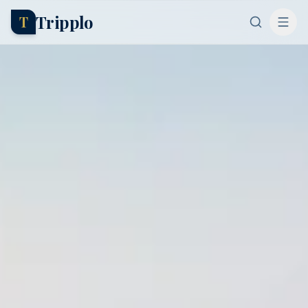
Tripplo
T