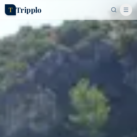
Tripplo
T