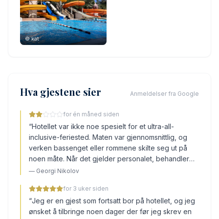
©
kat
Hva gjestene sier
Anmeldelser fra Google
for én måned siden
“
Hotellet var ikke noe spesielt for et ultra-all-
inclusive-feriested. Maten var gjennomsnittlig, og
verken bassenget eller rommene skilte seg ut på
noen måte. Når det gjelder personalet, behandler
de ikke alle gjester likt og ser ut til å ha sine egne
—
Georgi Nikolov
prioriteringer, spesielt når det gjelder britiske
for 3 uker siden
gjester. Drinker tilberedes ofte ikke ordentlig, og
“
Jeg er en gjest som fortsatt bor på hotellet, og jeg
noen ansatte forventer tips hvis du vil ha mer enn
ønsket å tilbringe noen dager der før jeg skrev en
fire drinker, noe som er helt uakseptabelt. Ikke alle