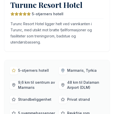
Turunc Resort Hotel
5-stjerners hotell
Turunc Resort Hotel ligger helt ved vannkanten i
Turunc, med utsikt mot bratte fjellformasjoner og
fasiliteter som treningsrom, badstue og
utendørsbasseng.
5-stjerners hotell
Marmaris, Tyrkia
9,6 km til sentrum av
48 km til Dalaman
Marmaris
Airport (DLM)
Strandbeliggenhet
Privat strand
5 svømmebassenger
Røykfrie rom