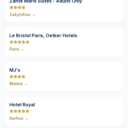
Zante Maris Suites - Adults Only
Zakynthos
→
9,8
Le Bristol Paris, Oetker Hotels
Paris
→
9,8
MJ's
Malmö
→
9,8
Hotel Royal
Aarhus
→