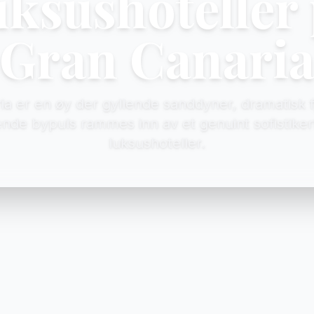
ksushoteller
Gran Canari
ia er en øy der gyllende sanddyner, dramatisk f
nde bypuls rammes inn av et genuint sofistiker
luksushoteller.