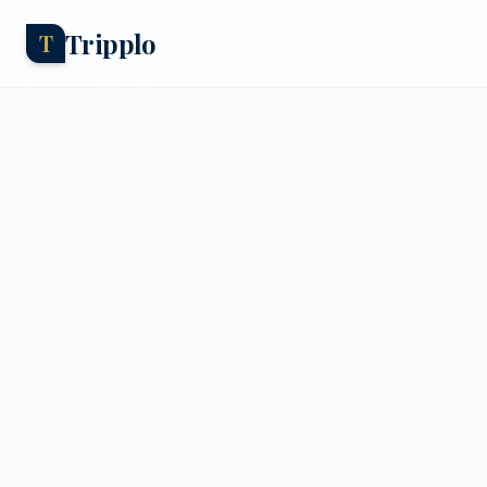
Tripplo
T