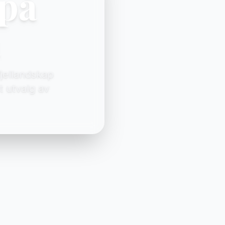
 på
a
jellandskap
t utvalg av