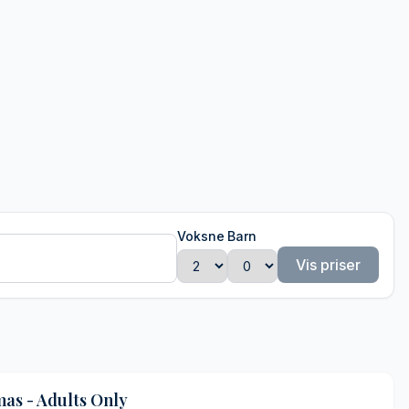
Voksne
Barn
Vis priser
as - Adults Only