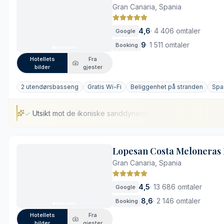
Gran Canaria, Spania
4,6
·
4 406 omtaler
Google
9
·
1 511 omtaler
Booking
Hotellets
Fra
bilder
gjester
2 utendørsbasseng
Gratis Wi-Fi
Beliggenhet på stranden
Spa
Utsikt mot de ikoniske sanddynene
Utsikt mot de ikoniske sanddynene
Lopesan Costa Meloneras 
Fredelig atmosfære kun for voksne
Gran Canaria, Spania
Innholdsrik velværeavdeling på hotellet
Flere varierte spisesteder
4,5
·
13 686 omtaler
Google
Noe trengsel ved bassengene i høysesong
8,6
·
2 146 omtaler
Booking
Bordreservasjon kreves på forhånd
Hotellets
Fra
bilder
gjester