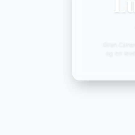
Lu
Gran Canar
og en leve