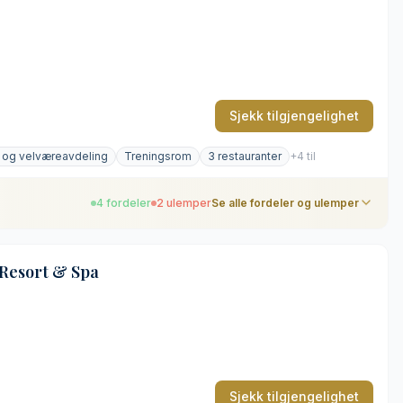
Sjekk tilgjengelighet
 og velværeavdeling
Treningsrom
3 restauranter
+4 til
4 fordeler
2 ulemper
Se alle fordeler og ulemper
Resort & Spa
Sjekk tilgjengelighet