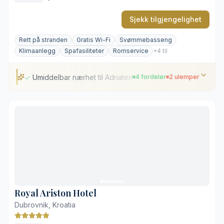
Sjekk tilgjengelighet
Rett på stranden
Gratis Wi-Fi
Svømmebasseng
Klimaanlegg
Spafasiliteter
Romservice
+4 til
Umiddelbar nærhet til Adriaterhavet
4 fordeler
2 ulemper
Umiddelbar nærhet til Adriaterhavet
Uhindret utsikt mot Elafiti-øyene
Profesjonelt dykkesenter på hotellet
Private balkonger med glassrekkverk
Avstand til den historiske gamlebyen
Høy aktivitet i høysesongen
Royal Ariston Hotel
Dubrovnik, Kroatia