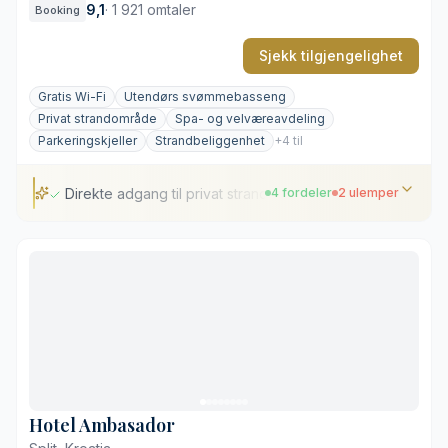
9,1
·
1 921 omtaler
Booking
Sjekk tilgjengelighet
Gratis Wi-Fi
Utendørs svømmebasseng
Privat strandområde
Spa- og velværeavdeling
Parkeringskjeller
Strandbeliggenhet
+4 til
Direkte adgang til privat strand
4 fordeler
2 ulemper
Direkte adgang til privat strand
Panoramabasseng ved kysten
Tilgang til resortets felles fasiliteter
Båtutflukter til Elaphiti-øyene
Utenfor gamlebyen
Fellesområder kan oppleves som travle
Hotel Ambasador