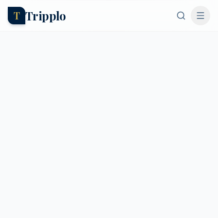
Tripplo
T