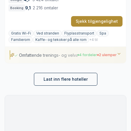
9,1
·
2 216 omtaler
Booking
Sjekk tilgjengelighet
Gratis Wi-Fi
Ved stranden
Flyplasstransport
Spa
Familierom
Kaffe- og tekoker på alle rom
+4 til
Omfattende trenings- og velværesenter på nær 2000 kva
4 fordeler
2 ulemper
Omfattende trenings- og velværesenter på nær 2000
kvadratmeter
Last inn flere hoteller
Residenser med velutstyrte kjøkkenløsninger
Flere bassengområder og tilgang til strand
Panoramautsikt over Elafitiøyene
Avstand til Dubrovniks historiske sentrum
Store avstander innad på hotellområdet