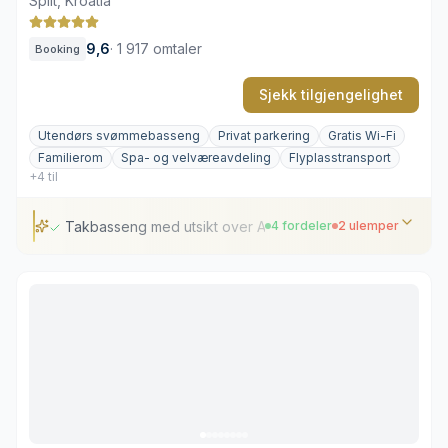
Split, Kroatia
9,6
·
1 917 omtaler
Booking
Sjekk tilgjengelighet
Utendørs svømmebasseng
Privat parkering
Gratis Wi-Fi
Familierom
Spa- og velværeavdeling
Flyplasstransport
+4 til
Takbasseng med utsikt over Adriaterhavet
4 fordeler
2 ulemper
Takbasseng med utsikt over Adriaterhavet
iPad på rommet for enkel betjening
Innholdsrik middelhavsmeny for ulike dietter
Omfattende velvære- og spa-avdeling
Livlig havnetrafikk i nærheten
Begrenset antall parkeringsplasser