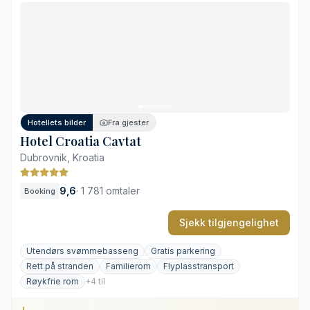
Elegant arkitektur og atmosfære fra 1920-tallet
Skjermet hageterrasse med utendørsbasseng
Sikker, privat parkering i sentrum
Livlig strandliv i sommermånedene
Kompakt utendørsbasseng
Hotellets bilder
Fra gjester
Hotel Croatia Cavtat
Dubrovnik, Kroatia
9,6
·
1 781 omtaler
Booking
Sjekk tilgjengelighet
Utendørs svømmebasseng
Gratis parkering
Rett på stranden
Familierom
Flyplasstransport
Røykfrie rom
+4 til