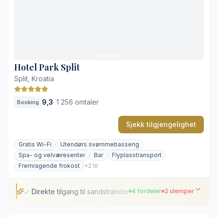
Kombinasjon av by- og kystliv
Direkte adgang til rullesteinstrand
Avstand til det historiske sentrum
Mye folk ved bassenget i høysesongen
Hotel Park Split
Split, Kroatia
9,3
·
1 256 omtaler
Booking
Sjekk tilgjengelighet
Gratis Wi-Fi
Utendørs svømmebasseng
Spa- og velværesenter
Bar
Flyplasstransport
Fremragende frokost
+2 til
Direkte tilgang til sandstranden Bačvice
4 fordeler
2 ulemper
Direkte tilgang til sandstranden Bačvice