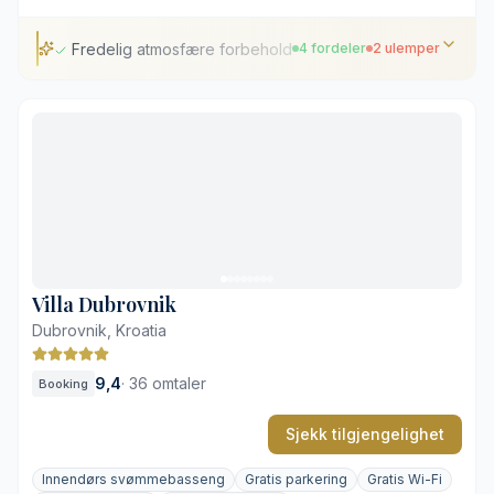
Fredelig atmosfære forbeholdt voksne
4 fordeler
2 ulemper
Fredelig atmosfære forbeholdt voksne
Innholdsrik velvære- og spaavdeling
Kort gangavstand til historiske severdigheter
Egen ladestasjon for elbil
Sesongåpent utendørsbasseng
Få spisesteder på selve hotellet
Villa Dubrovnik
Dubrovnik, Kroatia
9,4
·
36 omtaler
Booking
Sjekk tilgjengelighet
Innendørs svømmebasseng
Gratis parkering
Gratis Wi-Fi