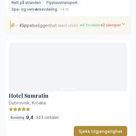
Rett på stranden
Flyplasstransport
Spa- og velværeavdeling
+4 til
Klippebeliggenhet med utsikt mot Lokrum
4 fordeler
2 ulemper
Klippebeliggenhet med utsikt mot Lokrum
Gratis transport til gamlebyen om sommeren
Egen balkong på de fleste rommene
Direkte tilgang til en privat strand
Bratte trapper ned til vannet
Sesongbasert transporttilbud
Hotel Sumratin
Dubrovnik, Kroatia
9,4
·
343 omtaler
Booking
Sjekk tilgjengelighet