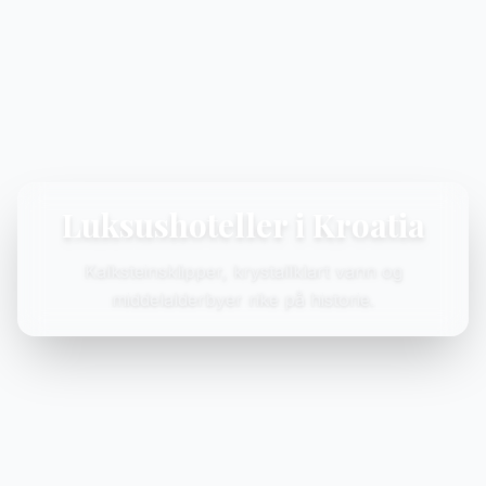
Luksushoteller i Kroatia
Kalksteinsklipper, krystallklart vann og
middelalderbyer rike på historie.