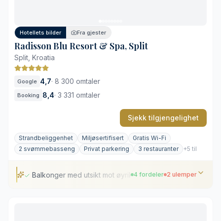
Ingen døgnåpen resepsjon
Hotellets bilder
Fra gjester
Radisson Blu Resort & Spa, Split
Split, Kroatia
4,7
·
8 300 omtaler
Google
8,4
·
3 331 omtaler
Booking
Sjekk tilgjengelighet
Strandbeliggenhet
Miljøsertifisert
Gratis Wi-Fi
2 svømmebasseng
Privat parkering
3 restauranter
+5 til
Balkonger med utsikt mot øyriket
4 fordeler
2 ulemper
Balkonger med utsikt mot øyriket
Omfattende velværeavdeling året rundt