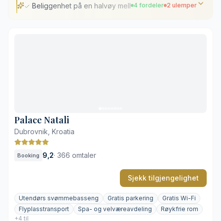
Beliggenhet på en halvøy mellom havet og Cavtat
4 fordeler
2 ulemper
Beliggenhet på en halvøy mellom havet og Cavtat
Kort vei til Dubrovnik lufthavn
Utsikt mot Dubrovniks historiske murer
Egen tilgang til klippekysten
Markant modernistisk arkitektur
Avstand til Dubrovniks historiske sentrum
Palace Natali
Dubrovnik, Kroatia
9,2
·
366 omtaler
Booking
Sjekk tilgjengelighet
Utendørs svømmebasseng
Gratis parkering
Gratis Wi-Fi
Flyplasstransport
Spa- og velværeavdeling
Røykfrie rom
+4 til