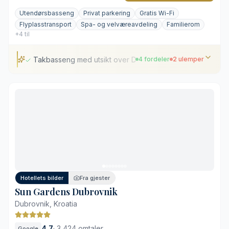
Utendørsbasseng
Privat parkering
Gratis Wi-Fi
Flyplasstransport
Spa- og velværeavdeling
Familierom
+4 til
Takbasseng med utsikt over Dubrovnik
4 fordeler
2 ulemper
Takbasseng med utsikt over Dubrovnik
Omfattende spa- og velværeavdeling
Variert utvalg av internasjonale og lokale retter
Kaffe- og tefasiliteter på rommet
Hektisk atmosfære under frokosten
Begrenset med parkeringsplasser om sommeren
Hotellets bilder
Fra gjester
Sun Gardens Dubrovnik
Dubrovnik, Kroatia
4,7
·
3 424 omtaler
Google