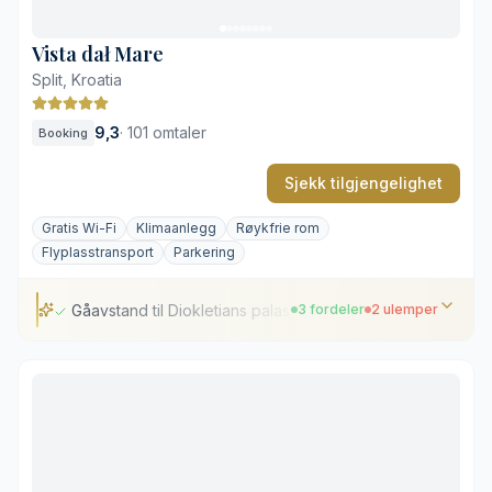
Travle utendørsterrasser i høysesongen
Vista dał Mare
Split, Kroatia
9,3
·
101 omtaler
Booking
Sjekk tilgjengelighet
Gratis Wi-Fi
Klimaanlegg
Røykfrie rom
Flyplasstransport
Parkering
Gåavstand til Diokletians palass
3 fordeler
2 ulemper
Gåavstand til Diokletians palass
Velutstyrte, moderne kjøkken
Rolig atmosfære for par
Avstand til Žnjan-stranden