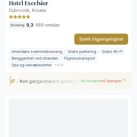
Hotel Excelsior
Dubrovnik, Kroatia
9,3
·
689 omtaler
Booking
Sjekk tilgjengelighet
Innendørs svømmebasseng
Gratis parkering
Gratis Wi-Fi
Beliggenhet ved stranden
Flyplasstransport
Spa og velværesenter
+4 til
Kort gangavstand til gamlebyen
4 fordeler
2 ulemper
Kort gangavstand til gamlebyen
Stort spa hugget inn i klippene
Panoramautsikt over Adriaterhavet
Original, lokal kunst på rommene
Badeplattform av stein og betong