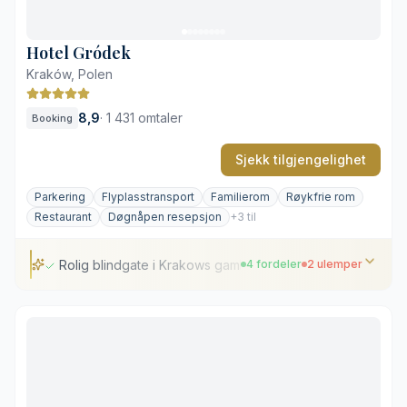
Høyere prisnivå i høysesongen
Hotel Gródek
Kraków, Polen
8,9
·
1 431 omtaler
Booking
Sjekk tilgjengelighet
Parkering
Flyplasstransport
Familierom
Røykfrie rom
Restaurant
Døgnåpen resepsjon
+3 til
Rolig blindgate i Krakows gamleby
4 fordeler
2 ulemper
Rolig blindgate i Krakows gamleby
Individuelt utformede rom med historisk særpreg
Intim bibliotekbar med åpen peis
Tradisjonell polsk gastronomi på Restaurant Gródek