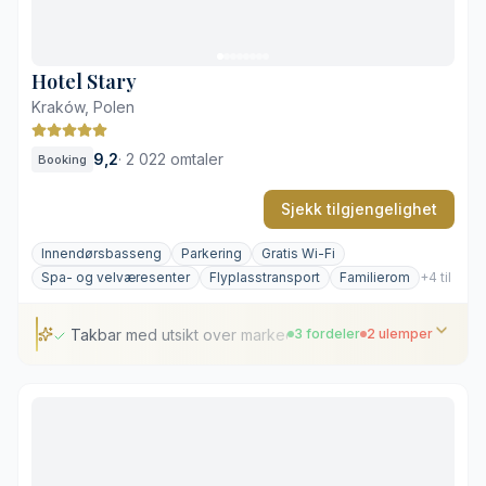
Begrenset antall parkeringsplasser
Kompakt, historisk heis
Hotel Stary
Kraków, Polen
9,2
·
2 022 omtaler
Booking
Sjekk tilgjengelighet
Innendørsbasseng
Parkering
Gratis Wi-Fi
Spa- og velværesenter
Flyplasstransport
Familierom
+4 til
Takbar med utsikt over markedsplassen
3 fordeler
2 ulemper
Takbar med utsikt over markedsplassen
Underjordiske basseng med motstrøm
Sentral beliggenhet i gamlebyen