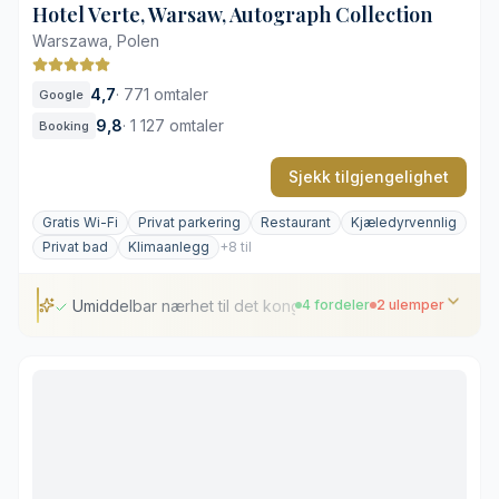
Hotel Verte, Warsaw, Autograph Collection
Warszawa, Polen
4,7
·
771 omtaler
Google
9,8
·
1 127 omtaler
Booking
Sjekk tilgjengelighet
Gratis Wi-Fi
Privat parkering
Restaurant
Kjæledyrvennlig
Privat bad
Klimaanlegg
+8 til
Umiddelbar nærhet til det kongelige slott
4 fordeler
2 ulemper
Umiddelbar nærhet til det kongelige slott
Restaurert palassarkitektur fra 1700-tallet
Utsikt mot rolig hage og indre gårdsrom
Frokost med fokus på lokale råvarer
Begrenset kjøreadkomst i gamlebyen