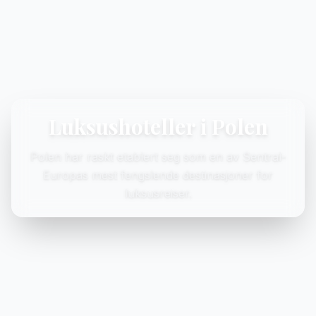
Luksushoteller i Polen
Polen har raskt etablert seg som en av Sentral-
Europas mest fengslende destinasjoner for
luksusreiser.