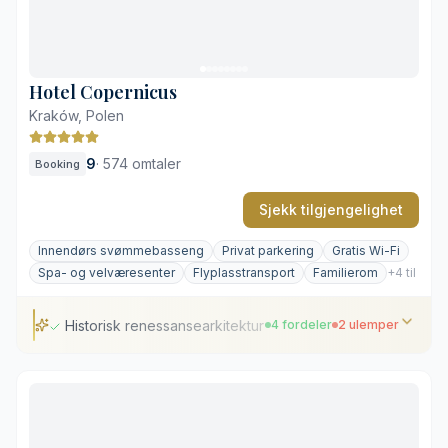
Sesongstengt takbar
Sparsomt med dagslys i spaet
Hotel Copernicus
Kraków, Polen
9
·
574 omtaler
Booking
Sjekk tilgjengelighet
Innendørs svømmebasseng
Privat parkering
Gratis Wi-Fi
Spa- og velværesenter
Flyplasstransport
Familierom
+4 til
Historisk renessansearkitektur og fresker
4 fordeler
2 ulemper
Historisk renessansearkitektur og fresker
Basseng i gotiske kjellerhvelv
Takterrasse med utsikt over Wawel-slottet