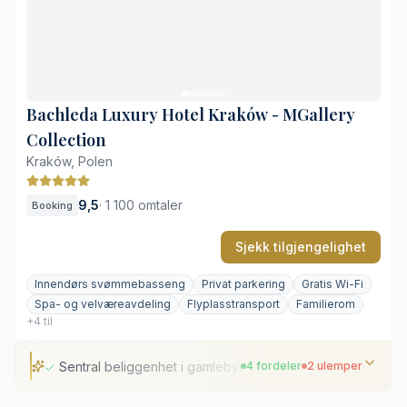
Inbydende velværeavdeling med badstue
Personlig og effektiv inn- og utsjekking
Kostbar restaurant og overnatting
Knapt med egne grøntområder
Bachleda Luxury Hotel Kraków - MGallery
Collection
Kraków, Polen
9,5
·
1 100 omtaler
Booking
Sjekk tilgjengelighet
Innendørs svømmebasseng
Privat parkering
Gratis Wi-Fi
Spa- og velværeavdeling
Flyplasstransport
Familierom
+4 til
Sentral beliggenhet i gamlebyen
4 fordeler
2 ulemper