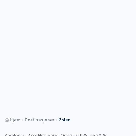
Hjem
Destinasjoner
Polen
Kuratert av Axel Hernborg · Oppdatert 28. juli 2026