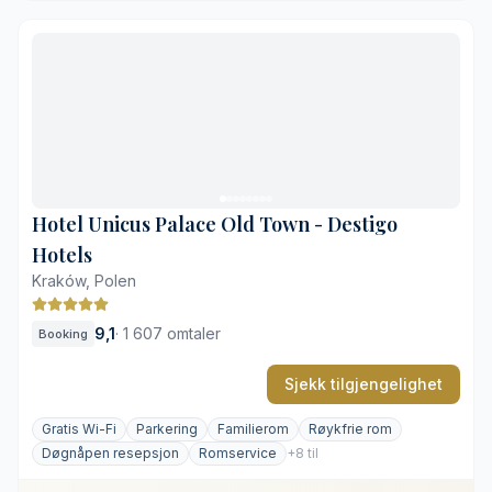
Sentral beliggenhet like ved gamlebyen
Velutstyrt velværeavdeling under bakken
Karakteristisk interiør i art deco-stil
Lademuligheter for elbil på stedet
Parkering krever forhåndsreservasjon
Kompakt innendørsbasseng
Hotel Unicus Palace Old Town - Destigo
Hotels
Kraków, Polen
9,1
·
1 607 omtaler
Booking
Sjekk tilgjengelighet
Gratis Wi-Fi
Parkering
Familierom
Røykfrie rom
Døgnåpen resepsjon
Romservice
+8 til