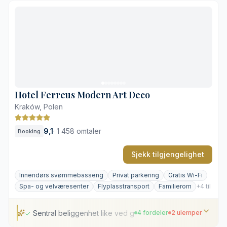
Sentral beliggenhet i gamlebyen
Underjordisk basseng og velværeavdeling
Klassisk og detaljrik innredning
Kort vei til Wawel-slottet
Kostbar parkering
Begrenset dagslys i de laveste etasjene
Hotel Ferreus Modern Art Deco
Kraków, Polen
9,1
·
1 458 omtaler
Booking
Sjekk tilgjengelighet
Innendørs svømmebasseng
Privat parkering
Gratis Wi-Fi
Spa- og velværesenter
Flyplasstransport
Familierom
+4 til
Sentral beliggenhet like ved gamlebyen
4 fordeler
2 ulemper