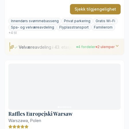
Sjekk tilgjengelighet
Innendørs svømmebasseng
Privat parkering
Gratis Wi-Fi
Spa- og velværeavdeling
Flyplasstransport
Familierom
+4 til
Velværeavdeling i 43. etasje
4 fordeler
2 ulemper
Velværeavdeling i 43. etasje
Utsikt mot Kulturpalasset
Kort vei til sentralstasjonen
Velutstyrt treningsrom med utsikt
Kostbar parkering
Noe ventetid på heisene
Raffles Europejski Warsaw
Warszawa, Polen