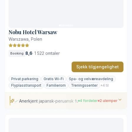
Sesongbasert polsk mat anbefalt av Michelinguiden
Begrenset dagslys i kjellerspaet
Eldre planløsning kan utfordre tilgjengeligheten
Nobu Hotel Warsaw
Warszawa, Polen
8,6
·
1 522 omtaler
Booking
Sjekk tilgjengelighet
Privat parkering
Gratis Wi-Fi
Spa- og velværeavdeling
Flyplasstransport
Familierom
Treningssenter
+4 til
Anerkjent japansk-peruansk fusion-restaurant
4 fordeler
2 ulemper
Anerkjent japansk-peruansk fusion-restaurant
Sentral beliggenhet nær sentralstasjonen