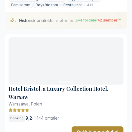
Familierom
Røykfrie rom
Restaurant
+4 til
Historisk arkitektur møter moderne design
4 fordeler
2 ulemper
Historisk arkitektur møter moderne design
Fredelig hage i bakgården
Sentral beliggenhet ved Wawel-slottet
Gjennomført restaurant med lokale smaker
Begrenset med parkeringsplasser
Varierende romstørrelser på grunn av byggets alder
Hotel Bristol, a Luxury Collection Hotel,
Warsaw
Warszawa, Polen
9,2
·
1 144 omtaler
Booking
Sjekk tilgjengelighet