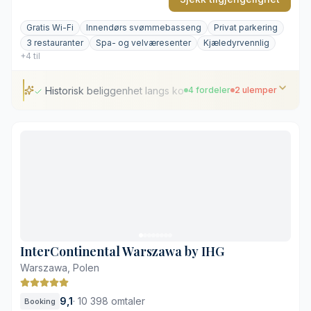
Gratis Wi-Fi
Innendørs svømmebasseng
Privat parkering
3 restauranter
Spa- og velværesenter
Kjæledyrvennlig
+4 til
Historisk beliggenhet langs kongeveien
4 fordeler
2 ulemper
Historisk beliggenhet langs kongeveien
Elegante interiører i art deco-stil
Klassisk innendørsbasseng og velværeavdeling
Flere anerkjente serveringssteder
Kostbar parkering
Noe trafikkstøy i rom mot gaten
InterContinental Warszawa by IHG
Warszawa, Polen
9,1
·
10 398 omtaler
Booking