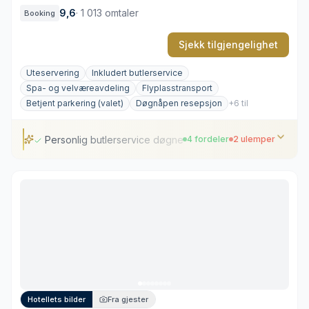
9,6
·
1 013 omtaler
Booking
Sjekk tilgjengelighet
Uteservering
Inkludert butlerservice
Spa- og velværeavdeling
Flyplasstransport
Betjent parkering (valet)
Døgnåpen resepsjon
+6 til
Personlig butlerservice døgnet rundt
4 fordeler
2 ulemper
Personlig butlerservice døgnet rundt
Beliggenhet langs den historiske Kongeveien
Omfattende samling av polsk samtidskunst
Restaurert arkitektur i nyrenessansestil
Høyt prisnivå på hotelltjenester
Trafikkstøy og treg tilgang i rushtiden
Hotellets bilder
Fra gjester