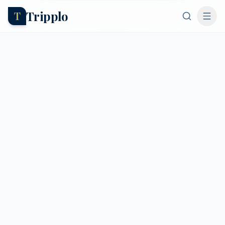
Tripplo
T